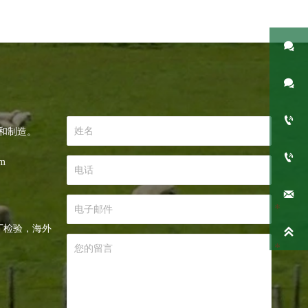



和制造。

om

出厂检验，海外
